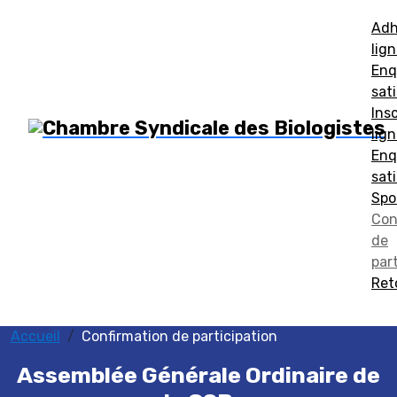
Adh
lig
Enq
sat
Ins
lig
Enq
sat
Spo
Con
de
par
Ret
Accueil
Confirmation de participation
Assemblée Générale Ordinaire de