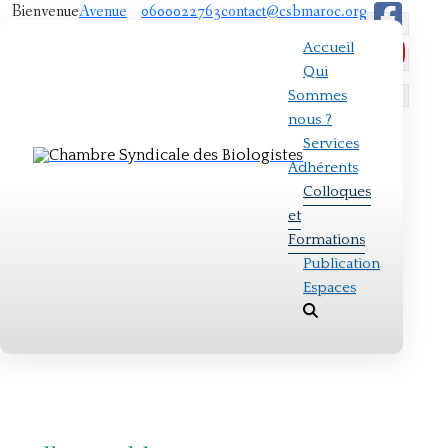
Bienvenue
Avenue
0600022763
contact@csbmaroc.org
sur notre
fall oueld
Accueil
site!
oumair,
Qui
N° 49
Sommes
résidence
nous ?
Al masjid
Services
4 ème
Adhérents
étage
Colloques
Appart
et
N° 8 ,
Formations
Rabat
Publication
Espaces